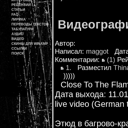
ИНТЕРВЬЮ
РЕЦЕНЗИИ
СТАТЬИ
FAQ
ЛИРИКА
Видеограф
ПЕРЕВОДЫ ТЕКСТОВ
ТАБУЛАТУРА
АУДИО
ВИДЕО
Автор:
СКИНЫ ДЛЯ WINAMP
ССЫЛКИ
Написал:
maggot
Дата:
ПОИСК
Комментарии:
(1)
Рей
1.
Разместил
Thin
)))))
Close To The Fla
Дата выхода: 11.0
live video (German 
Этюд в багрово-кр