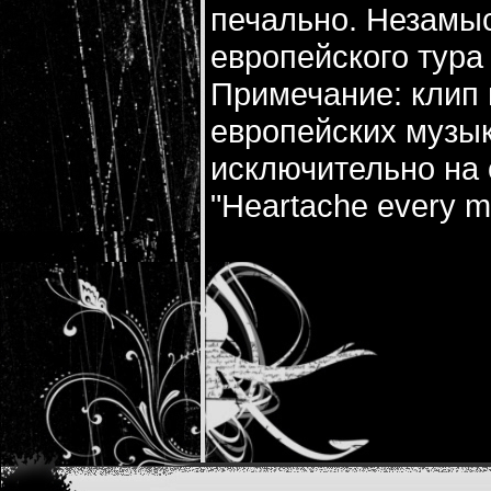
печально. Незамыс
европейского тура
Примечание: клип
европейских музык
исключительно на 
"Heartache every m