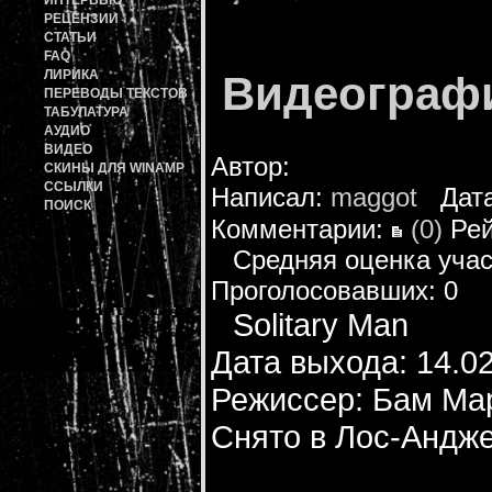
ИНТЕРВЬЮ
РЕЦЕНЗИИ
СТАТЬИ
FAQ
ЛИРИКА
Видеограф
ПЕРЕВОДЫ ТЕКСТОВ
ТАБУЛАТУРА
АУДИО
ВИДЕО
Автор:
СКИНЫ ДЛЯ WINAMP
ССЫЛКИ
Написал:
maggot
Дата:
ПОИСК
Комментарии:
(0)
Рей
Средняя оценка учас
Проголосовавших: 0
Solitary Man
Дата выхода: 14.0
Режиссер: Бам Ма
Снято в Лос-Андж