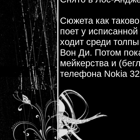
Сюжета как таковог
поет у исписанной
ходит среди толпы 
Вон Ди. Потом пок
мейкерства и (бег
телефона Nokia 32