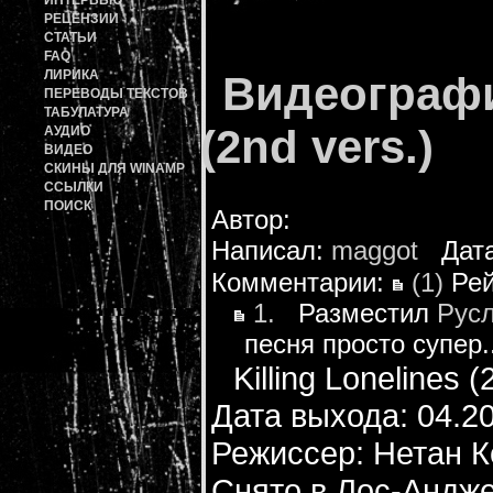
ИНТЕРВЬЮ
РЕЦЕНЗИИ
СТАТЬИ
FAQ
ЛИРИКА
Видеограф
ПЕРЕВОДЫ ТЕКСТОВ
ТАБУЛАТУРА
(2nd vers.)
АУДИО
ВИДЕО
СКИНЫ ДЛЯ WINAMP
ССЫЛКИ
ПОИСК
Автор:
Написал:
maggot
Дата:
Комментарии:
(1)
Рей
1.
Разместил
Рус
песня просто супер..
Killing Lonelines (
Дата выхода: 04.2
Режиссер: Нетан К
Снято в Лос-Андж