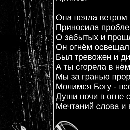
Она веяла ветром
Приносила пробле
О забытых и прош
Он огнём освещал 
Был тревожен и ди
А ты сгорела в нё
Мы за гранью про
Молимся Богу - вс
Души ночи в огне 
Мечтаний слова и 