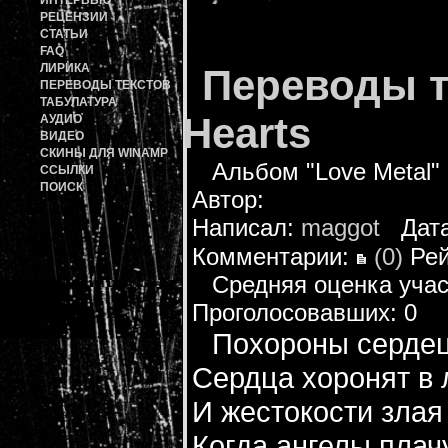
ИНТЕРВЬЮ
РЕЦЕНЗИИ
СТАТЬИ
FAQ
ЛИРИКА
Переводы т
ПЕРЕВОДЫ ТЕКСТОВ
ТАБУЛАТУРА
Hearts
АУДИО
ВИДЕО
СКИНЫ ДЛЯ WINAMP
Альбом "Love Metal"
ССЫЛКИ
ПОИСК
Автор:
Написал:
maggot
Дата:
Комментарии:
(0)
Рей
Средняя оценка учас
Проголосовавших: 0
Похороны серде
Сердца хоронят в
И жестокости злая
Когда ангелы плач