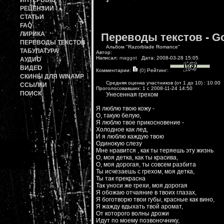
ИНТЕРВЬЮ
РЕЦЕНЗИИ
СТАТЬИ
FAQ
ЛИРИКА
Переводы текстов
-
Go
ПЕРЕВОДЫ ТЕКСТОВ
Альбом "Razorblade Romance"
ТАБУЛАТУРА
Автор:
Написал:
maggot
Дата: 2008-03-28 15:05
АУДИО
ВИДЕО
Комментарии:
(0)
Рейтинг:
СКИНЫ ДЛЯ WINAMP
Средняя оценка участников (от 1 до 10) : 10.0
ССЫЛКИ
Проголосовавших: 1 с 2008-11-24 14:50
ПОИСК
Унесенная грехом
Я люблю твою кожу -
О, такую белую,
Я люблю твое прикосновение -
Холодное как лед,
И я люблю каждую твою
Одинокую слезу
Мне нравится , как ты теряешь эту жизнь
О, моя детка, как ты красива,
О, моя дорогая, ты совсем разбита
Ты исчезаешь с грехом, моя детка,
Ты так прекрасна
Так уноси же грехи, моя дорогая
Я обожаю отчаяние в твоих глазах,
Я боготворю твои губы, красные как вино,
Я жажду вдыхать твой аромат,
От которого волны дрожи
Идут по моему позвоночнику,