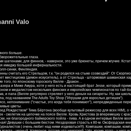
manni Valo
емного больше.
обворожительные глаза.
ми шатенами, для финнов, - наверное, это уже брюнеты, причем жгучие. Кстат
ания имиджу большей инфернальности.
Хэлл-синки, Финляндия.
нны считать его Стрельцом, т.к. "он родился на стыке созвездий". От Скорпи
ет мистицизма (демон искуситель), а от Стрельца - штормовая шаманская ха
е того, по японскому гороскопу Вилле - Дракон…
зера и Миже Амура, хотя у него есть и настоящий брат Jesse, который прим
оном и медалистом нескольких финских и европейских чемпионатов по тай-бо
а, и папа (Вилле регулярно стреляет у него деньги на сигареты. Ну, как школь
па, под названием The Adults Toy Shop ("Игрушки для взрослых детишек").
ясо, непонимание ("счастье, это когда тебя понимают"), непредвиденные пере
, живые цветы.
д Рождеством" Тима Бёртона (вообще культовый режиссер для всех HIM), о 
к - скелетик на цепочке на поясе Вилле. Кровь Христова (в вперемешку с кра
ски, ни благородного байкерского пойла - пива. А в одном интервью Вилле во
вная! Девушки с большим бюстом. Нездоровая страсть к 80-м. Оксфордская кни
урналистов ( очень любит над ними издеваться!!!). Компашки, компашки, комп
сегда - черный. Наверное, потому что немаркий :) Но, кроме этого - у него е