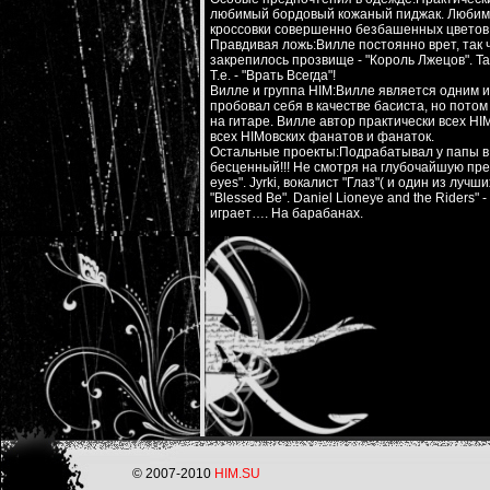
любимый бордовый кожаный пиджак. Любимая
кроссовки совершенно безбашенных цветов
Правдивая ложь:Вилле постоянно врет, так ч
закрепилось прозвище - "Король Лжецов". Так
Т.е. - "Врать Всегда"!
Вилле и группа HIM:Вилле является одним и
пробовал себя в качестве басиста, но потом
на гитаре. Вилле автор практически всех H
всех HIMовских фанатов и фанаток.
Остальные проекты:Подрабатывал у папы в с
бесценный!!! Не смотря на глубочайшую пред
eyes". Jyrki, вокалист "Глаз"( и один из лу
"Blessed Be". Daniel Lioneye and the Riders
играет…. На барабанах.
© 2007-2010
HIM.SU