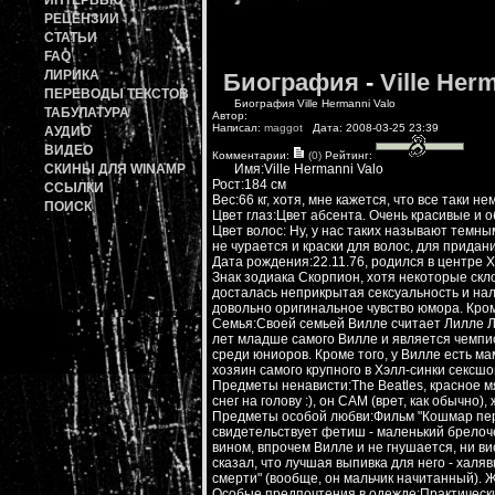
ИНТЕРВЬЮ
РЕЦЕНЗИИ
СТАТЬИ
FAQ
ЛИРИКА
Биография
-
Ville Her
ПЕРЕВОДЫ ТЕКСТОВ
Биография Ville Hermanni Valo
ТАБУЛАТУРА
Автор:
Написал:
maggot
Дата: 2008-03-25 23:39
АУДИО
ВИДЕО
Комментарии:
(0)
Рейтинг:
СКИНЫ ДЛЯ WINAMP
Имя:Ville Hermanni Valo
Рост:184 см
ССЫЛКИ
Вес:66 кг, хотя, мне кажется, что все таки н
ПОИСК
Цвет глаз:Цвет абсента. Очень красивые и 
Цвет волос: Ну, у нас таких называют темны
не чурается и краски для волос, для прид
Дата рождения:22.11.76, родился в центре 
Знак зодиака Скорпион, хотя некоторые скло
досталась неприкрытая сексуальность и нал
довольно оригинальное чувство юмора. Кром
Семья:Своей семьей Вилле считает Лилле Ла
лет младше самого Вилле и является чемпи
среди юниоров. Кроме того, у Вилле есть мам
хозяин самого крупного в Хэлл-синки сексшо
Предметы ненависти:The Beatles, красное м
снег на голову :), он САМ (врет, как обычно)
Предметы особой любви:Фильм "Кошмар пере
свидетельствует фетиш - маленький брелоче
вином, впрочем Вилле и не гнушается, ни ви
сказал, что лучшая выпивка для него - халя
смерти" (вообще, он мальчик начитанный). Ж
Особые предпочтения в одежде:Практически в