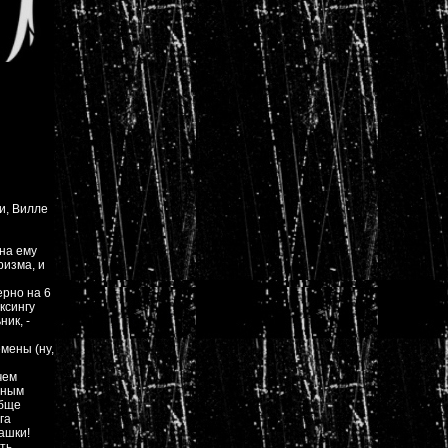
и, Вилле
она ему
ризма, и
ерно на 6
ксингу
ник, -
мены (ну,
чем
сным
обще
га
ашки!
сть