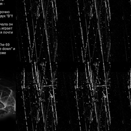
я -
прочно
ух "В"!!
ачала он
а играет
ия почти
The 69
e down" и
тоже