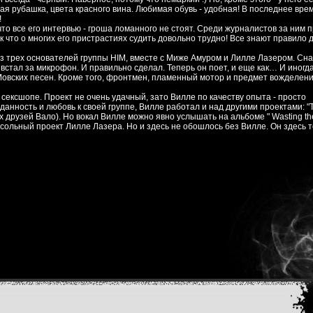
 рубашка, цвета красного вина. Любимая обувь - удобная! В последнее врем
!
то все его интервью - гроша ломанного не стоят. Среди журналистов за ним 
 что о многих его пристрастиях судить довольно трудно! Все знают правило дв
з трех основателей группы HIM, вместе с Миже Амуром и Лилле Лазером. Сн
 встал за микрофон. И правильно сделал. Теперь он поет, и еще как… И иногд
IМовских песен. Кроме того, фронтмен, пламенный мотор и предмет вожделен
ексшопе. Проект не очень удачный, зато Вилле по качеству опыта - просто
анность и любовь к своей группе, Вилле работал и над другими проектами: "
чших друзей Вало). Но вокал Вилле можно явно услышать на альбоме " Wasting th
" - сольный проект Лилле Лазера. Но и здесь не обошлось без Вилле. Он здесь 