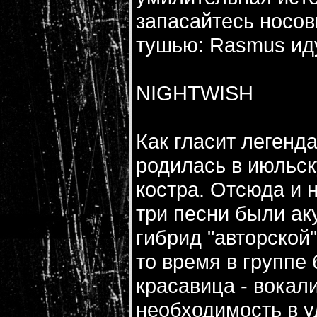
запасайтесь носо
тушью: Rasmus ид
NIGHTWISH
Как гласит легенда
родилась в июльск
костра. Отсюда и 
три песни были ак
гибрид "авторской
то время в группе
красавица - вокал
необходимость в у