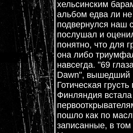
хельсинским барам
альбом едва ли не
подвернулся наш 
послушал и оценил
понятно, что для 
она либо триумфа
навсегда. "69 глаз
Dawn", вышедший в
Готическая грусть
Финляндия встала 
первооткрывателями
пошло как по масл
записанные, в том