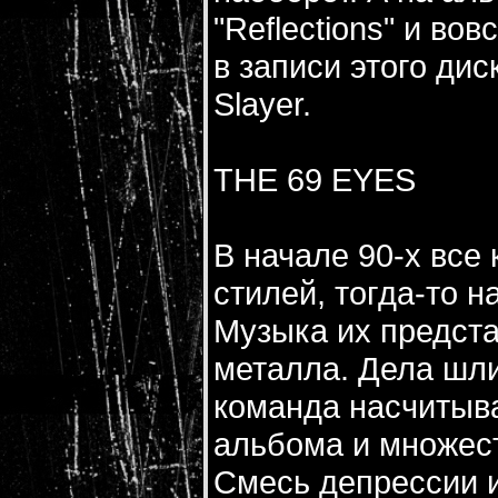
"Reflections" и во
в записи этого ди
Slayer.
THE 69 EYES
В начале 90-х все
стилей, тогда-то н
Музыка их предста
металла. Дела шли 
команда насчитыв
альбома и множест
Смесь депрессии и