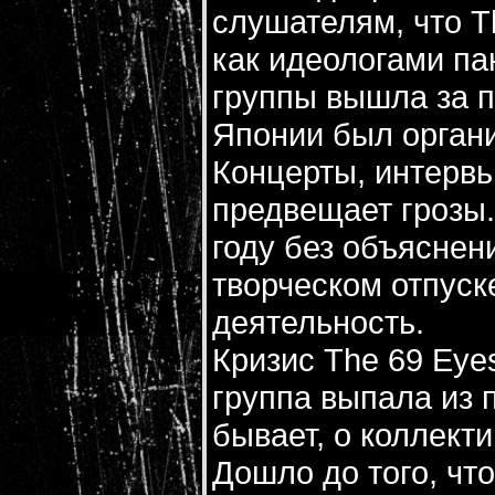
слушателям, что T
как идеологами па
группы вышла за п
Японии был органи
Концерты, интервь
предвещает грозы.
году без объяснен
творческом отпуск
деятельность.
Кризис The 69 Eye
группа выпала из п
бывает, о коллект
Дошло до того, чт