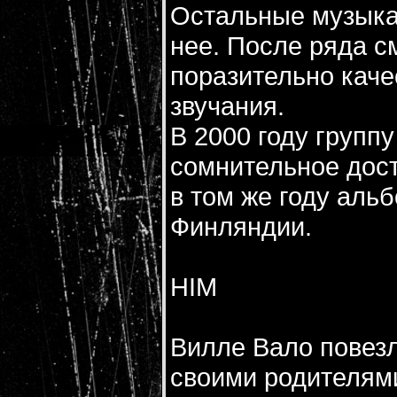
Остальные музыкан
нее. После ряда с
поразительно каче
звучания.
В 2000 году групп
сомнительное дос
в том же году альб
Финляндии.
HIM
Вилле Вало повезл
своими родителями 