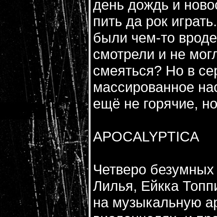
день дождь и ново
пить да рок играт
были чем-то вроде
смотрели и не могл
смеяться? Но в се
массированное на
ещё не горячие, н
APOCALYPTICA
Четверо безумных 
Лилья, Ейкка Топп
на музыкальную ар