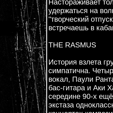
Настораживает тол
удержаться на вол
"творческий отпуск
встречаешь в каба
THE RASMUS
История взлета гр
симпатична. Четыр
вокал, Паули Рант
бас-гитара и Аки Х
середине 90-х ещё
экстаза однокласс