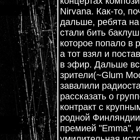
концертах компози
Nirvana. Как-то, п
дальше, ребята на
стали бить баклуш
которое попало в 
а тот взял и пост
в эфир. Дальше вс
зрители(~Glum Moo
завалили радиост
рассказать о груп
контракт с крупн
родной Финляндии
премией "Emma", и
умилительная исто