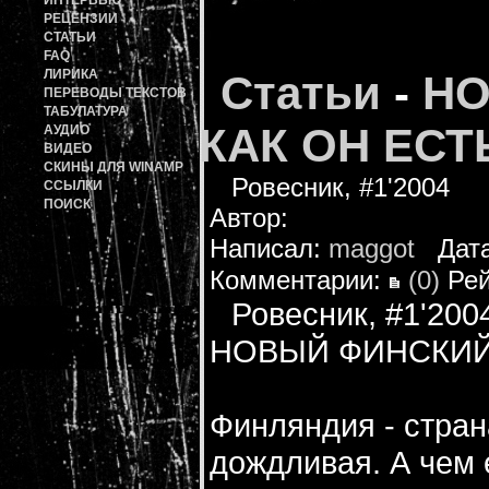
ИНТЕРВЬЮ
РЕЦЕНЗИИ
СТАТЬИ
FAQ
ЛИРИКА
Статьи
-
НО
ПЕРЕВОДЫ ТЕКСТОВ
ТАБУЛАТУРА
КАК ОН ЕСТ
АУДИО
ВИДЕО
СКИНЫ ДЛЯ WINAMP
Ровесник, #1'2004
ССЫЛКИ
ПОИСК
Автор:
Написал:
maggot
Дата:
Комментарии:
(0)
Рей
Ровесник, #1'200
НОВЫЙ ФИНСКИЙ 
Финляндия - стран
дождливая. А чем 