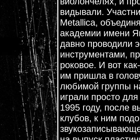
виолончелях, и пр
видывали. Участни
Metallica, объеди
академии имени Я
давно проводили э
инструментами, пр
роковое. И вот ка
им пришла в голов
любимой группы н
играли просто для
1995 году, после 
клубов, к ним по
звукозаписывающе
на выпуск пластин