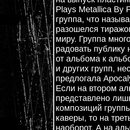
Plays Metallica By 
группа, что назыв
разошелся тиражом
миру. Группа мног
радовать публику 
от альбома к альб
и других групп, н
предлогала Apocal
Если на втором аль
представлено лиш
композиций группы
каверы, то на трет
наоборот. А на ал