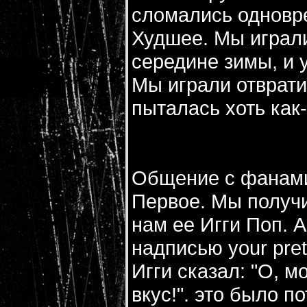
сломались одновр
Худшее. Мы играли
середине зимы, и 
Мы играли отврати
пыталась хоть как
Общение с фанам
Первое. Мы получи
нам ее Игги Поп. А
надписью your prett
Игги сказал: "О, м
вкус!". это было 