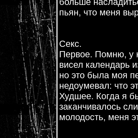
больше насладитьс
пьян, что меня вы
Секс.
Первое. Помню, у 
висел календарь и
но это была моя п
недоумевал: что э
Худшее. Когда я б
заканчивалось сл
молодость, меня э