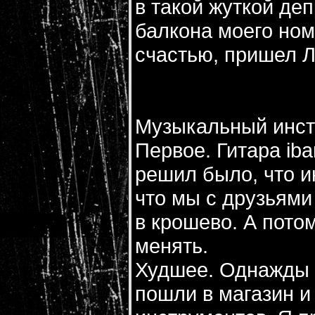
в такой жуткой де
балкона моего номе
счастью, пришел Л
Музыкальный инст
Первое. Гитара ib
решил было, что и
что мы с друзьями
в крошево. А пото
менять.
Худшее. Однажды в
пошли в магазин и