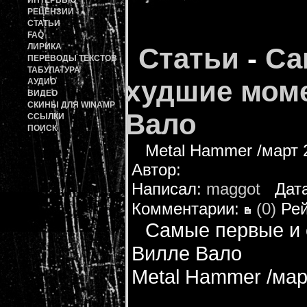
ИНТЕРВЬЮ
РЕЦЕНЗИИ
СТАТЬИ
FAQ
ЛИРИКА
Статьи
-
Са
ПЕРЕВОДЫ ТЕКСТОВ
ТАБУЛАТУРА
худшие моме
АУДИО
ВИДЕО
СКИНЫ ДЛЯ WINAMP
Вало
ССЫЛКИ
ПОИСК
Metal Hammer /март 
Автор:
Написал:
maggot
Дата:
Комментарии:
(0)
Рей
Самые первые и 
Вилле Вало
Metal Hammer /мар