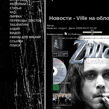
ИНТЕРВЬЮ
РЕЦЕНЗИИ
СТАТЬИ
FAQ
ЛИРИКА
Новости
-
Ville на обл
ПЕРЕВОДЫ ТЕКСТОВ
ТАБУЛАТУРА
Автор:
Написал:
maggot
Дата: 2008-03-27 22:16
АУДИО
ВИДЕО
Комментарии:
(0)
Рейтинг:
СКИНЫ ДЛЯ WINAMP
ССЫЛКИ
ПОИСК