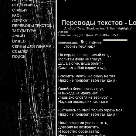
ИНТЕРВЬЮ
РЕЦЕНЗИИ
СТАТЬИ
FAQ
ЛИРИКА
Переводы текстов
-
Lo
ПЕРЕВОДЫ ТЕКСТОВ
Альбом "Deep Shadows And Brilliant Highlights"
ТАБУЛАТУРА
Автор:
Написал:
maggot
Дата: 2008-03-28 15:15
АУДИО
ВИДЕО
Комментарии:
(0)
Рейтинг:
СКИНЫ ДЛЯ WINAMP
Любить тебя как я
ССЫЛКИ
На сердце нестерпимый стыд.
ПОИСК
Молитвы душу не спасут.
Душа в огне, душа болит -
Сам над собой вершу я суд.
(Разбиты мечты, но скажу не тая:
Никто не полюбит тебя так, как я)
Ошибок бесконечных груз,
И выхода из мрака нет.
Лишь эхо слов "я не вернусь"…
Надежд последних тает свет.
(Осталась со мной только горечь моя:
Никто не полюбит тебя так, как я)
Нам прежними уже не стать,
Доверия не возвратить,
И горестно осознавать:
Никто не сможет так любить.