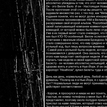
абсолютно убеждены в том, что этот человек
Он - это Вилле Вало. И он - Настоящая Нова
После прочтения этой статьи вы решите, чт
задавали множество раз, с тех пор, как "Me
издания поняли, что не могут долее игнорир
Постепенное проникновение HIM в Великобри
раскручивая свой второй альбом, "Razorbla
своей записывающей компании комментарий:
командой, от которой можно было легко отд
Уже в их первый визит стало очевидно, что H
них был КТО-ТО особенный. Вилле ослеплял
сочетании с мрачным обаянием Брэндона Ли 
стало совершенно ясно, что ему суждено и з
рольный ход, был лишь вопросом времени.
- Самой рок-н-рольной была неделя, котору
познакомился с девушкой. Она сказала, что 
этого нам предстоит свободная неделя. И м
торчать там неделю в своей идиотской гряз
басисту - он человек абсолютно непьющий, и
здорово взять и улететь в Нью-Йорк. И он ск
аэропорт "Heathrow", купил билеты туда и о
День как день, нормальный день. Любой из в
думаешь: "Полечу-ка я в Нью-Йорк, я с одно
Нет? Нормальные люди не могут принимать 
действуют соответственно.
- Короче, я проснулся и никак не мог понять
счастью, ее номер телефона у меня был. Я по
представлял, поэтому около полудня пришло
прислал за нами лимузин, который отвез на
Это было что-то! У Бама в доме есть свобод