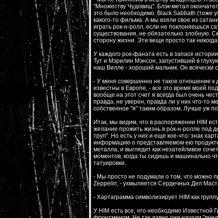
"Множеству Чудовищ". Блэк-метал окончател
это было необходимо. Black Sabbath (тоже у
какого-то фильма. А мы взяли свое из сатан
играть рок-н-ролл, если не поклоняешься с
существования, не обязательно злобную. Ск
сторону жизни. Эти вещи просто так никогда
У каждого рок-фаната есть в запасе истори
Тут и Мэрилин Мэнсон, запустивший в глуху
наш Вилле - хороший мальчик. Он всячески 
- У меня совершенно не такое отношение к д
известны в Европе, - все это время моей по
вообще на этот счет я всегда был очень чест
правда, не уверен, правда ли у них что-то 
собственное "я" таким образом. Лучше уж по
Итак, мы видим, что в распоряжении HIM ес
желание прожить жизнь в рок-н-ролле под 
труп". Но есть у них и еще кое-что: знак х
информацию о представляемом ею продукте. 
металла, и выглядит как незатейливое соче
моментов, когда ты сидишь и машинально чт
татуировки.
- Мы просто не подумали о том, что можно п
Zeppelin, - ухмыляется Сердечных Дел Маст
- Хартаграмма символизирует HIM как групп
У HIM есть все, что необходимо Известной
фронтменом. Не так давно они начали "внедр