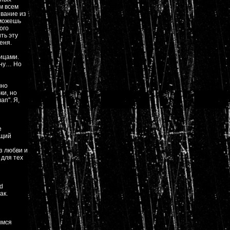
м всем
звание из
сможешь
ого
ть эту
еня.
ницами.
ону… Но
чно
ки, но
ап". Я,
е
ящий
з любви и
 для тех
d
ак.
имся