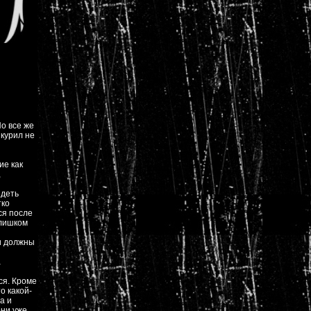
о все же
ыкурил не
ие как
,
идеть
тко
ся после
слишком
ки должны
а
ся. Кроме
о какой-
а и
они уже