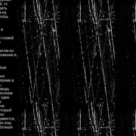
й, то
вать
к на
чтобы
 в
й славой
й
Затем он
режении и
ьбом
,
нно
 прямо в
,
овода,
аполнив
е один
е
 не
который
 он
зумеется,
ех пор,
 больше