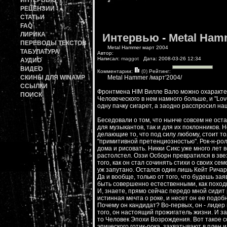
ИНТЕРВЬЮ
РЕЦЕНЗИИ
СТАТЬИ
FAQ
ЛИРИКА
Интервью
-
Metal Ham
ПЕРЕВОДЫ ТЕКСТОВ
Metal Hammer март 2004
ТАБУЛАТУРА
Автор:
Написал:
maggot
Дата: 2008-03-26 12:34
АУДИО
ВИДЕО
Комментарии:
(0)
Рейтинг:
СКИНЫ ДЛЯ WINAMP
Metal Hammer /март'2004/
ССЫЛКИ
Фронтмена HIM Вилле Вало можно охарактери
ПОИСК
Человеческого в нем намного больше, и "Lov
одну пачку сигарет, а заодно расспросил на
Беседовали о том, что нынче совсем не ост
для музыкантов, так и для их поклонников. 
делающие то, что под силу любому, стоит т
"примитивной претенциозностью". Рок-н-ро
дома и рисовать. Никки Сикс уже много лет 
растолстел. Оззи Осборн превратился в зв
того, как он стал сочинять стихи о своих с
уж запутано. Остался один лишь Кейт Ричард
Да и вообще, только от того, что будешь зая
быть совершенно естественными, как походк
И, знаете, прямо сейчас передо мной сидит
истинная мечта о роке, и несет он ее подобн
Почему он кандидат? Во-первых, он - лидер
того, он настоящий прожигатель жизни. И з
то Человек Эпохи Возрождения. Вот такое 
эпического готик-рока, захватывают в плен 