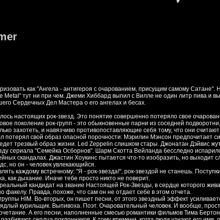
mer
зовать как "Ангела - антигероя с очарованием, присущим самому Сатане". Н
e Metal" тут ни при чем. Джеми Хиббард выпил с Вилле не один литр пива и в
шего Сердечных Дел Мастера о его ангелах и бесах.
алось настоящих рок-звезд. Это понятие совершенно потеряло свое очарован
Новое поколение рок-групп - это обыкновенные парни из соседней подворотни
олько захотеть, и навязчиво противопоставляющие себя тому, что они считают
лл потерял свой образ опасной порочности: Мэрилин Мэнсон предпочитает с
ведет трезвый образ жизни. Led Zeppelin слишком стары. Джонатан Дэйвис жу
езду сериала "Семейка Осборнов". Шарм Скотта Вейланда бесследно испарил
емейных скандалах. Джастин Хоукинс пытается что-то изобразить, но выходит 
с, но он - человек увлекающийся.
влять каждому встречному: "Я - рок-звезда!", рок-звездой не станешь. Поступ
а, как дыхание. Иначе тебе просто никто не поверит.
 реальный кандидат на звание Настоящей Рок-Звезды, в сердце которого жив
о факелу. Правда, похоже, что сам он не отдает себе в этом отчета.
 группы HIM. Во-вторых, он пишет песни, от этого звездный эффект усиливает
аядлый курильщик. Выпивоха. Поэт. Очаровательный человек. И вообще, прост
сочетание. А его песни, наполненные смесью романтики фильмов Тима Бертон
и разбивают сердца поклонников. К тому времени, когда люди узнают его имя, 