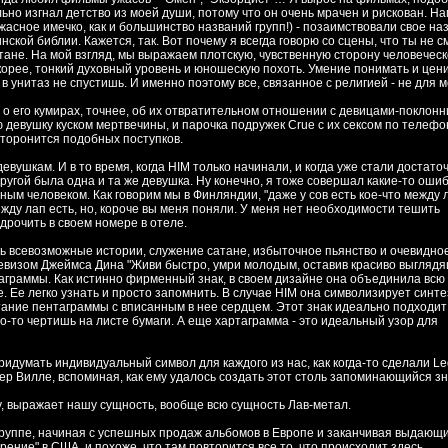
ьно изгнал детство из моей души, потому что он очень мрачен и рискован. На
жасное имечко, как и большинство названий групп!) - позаимствовали свое на
инской библии. Кажется, так. Вот почему я всегда говорю со сцены, что ты не 
атане. На мой взгляд, мы выражаем плотскую, чувственную сторону человеческ
орее, тонкий духовный уровень и юношескую похоть. Умение понимать и цени
 в унитаз не спустишь. И именно поэтому все, связанное с религией - не для м
и о его кумирах, точнее, об их отвратительном отношении с девицами-поклон
ю девушку куском мертвечины, и парочка подружек Crue с их сексом по телеф
сторонится подобных поступков.
евушкам. И в то время, когда HIM только начинали, и когда уже стали достато
другой была одна и та же девушка. Ну конечно, я тоже совершал какие-то ошиб
ным человеком. Как говорим мы в Финляндии, "даже у сов есть кое-что между л
между лап есть, но, короче вы меня поняли. У меня нет необходимости тешить
дрочить в своем номере в отеле.
ть всевозможные истории, служение сатане, избыточное пьянство и очевидно
девизом Джеймса Дина "Живи быстро, умри молодым, оставив красиво выгляд
артаграммы. Как истинно фирменный знак, в своем дизайне она объединила всю
Ее легко узнать и просто запомнить. В случае HIM она символизирует синте
тание пентаграммы с вписанным в нее сердцем. Этот знак идеально подходит
о-то чертишь на листе бумаги. А еще хартаграмма - это идеальный узор для
ридумать индивидуальный символ для каждого из нас, как когда-то сделали Le
ер Вилле, вспоминая, как ему удалось создать этот столь запоминающийся зн
у, выражает нашу сущность, вообще всю сущность Лав-метал.
 Группе, начиная с успешных продаж альбомов в Европе и заканчивая выдающ
ение" в США, и похоже, что там повторится все то, что происходит здесь.