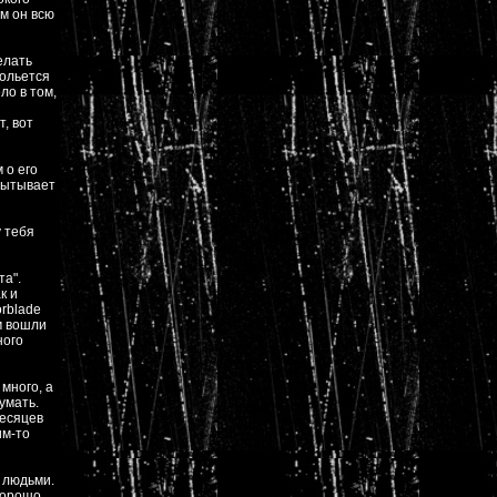
ем он всю
елать
зольется
ло в том,
т, вот
 о его
спытывает
у тебя
та".
к и
orblade
ом вошли
ного
 много, а
умать.
месяцев
им-то
 людьми.
хорошо