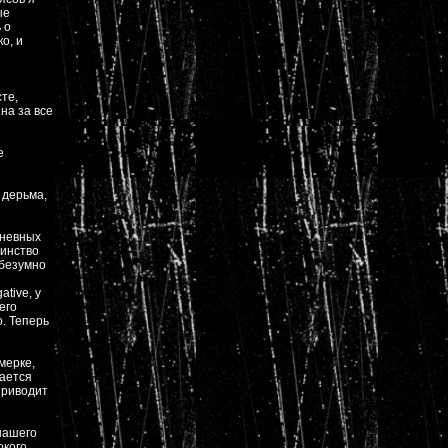
ые
 о
о, и
те,
на за все
е
 дерьма,
дневных
шинство
 безумно
tive, у
его
о. Теперь
мерке,
вается
приводит
 нашего
окого