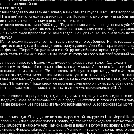
 - явление достойное.
я Рок-Звезда.
о нам следовало назвать ее "Почему нам нравится группа HIM". Этот вопрос 
tal Hammer" начал следить за этой группой. Потому что много лет назад брита
овать тех, за кого единодушно голосует читатель.
танию началось в мае 2000 года. Тогда они выступили в лондонском клубе "G
de Romance". Они удостоились внимания нескольких человек, а заодно услыша
 "Вы чего сюда приперлись? Нам вы здесь не нужны". Но HIM оказались не т
елаться.
IM не похожи на другие группы. Было в них что-то особенное. И, что гораздо 
 зрителя звездным блеском, демонстрируя умение Мика Джаггера позировать,
в фильме "Ворон". Он уже помог своей группе добиться огромного успеха в Е
десь стать таким же знаменитым. Момент, когда он совершит свой удачный ро
ю я провел вместе с Бамом (Марджерой), - ухмыляется Вало. - Однажды я
живет в Нью-Йорке. И вот, в сентябре мы выступаем в Лондоне в "Underworld",
оя пьяная логика сказала: "Вилле, зачем тебе нужно переться домой в Финля
ной квартире, если вместо этого можно махнуть в Штаты?" Тогда я пошел к на
 мне было необходимо услышать его мнение - согласится ли он с тем, что бу
азал: "Ну конечно!" Тогда сразу же после выступления я прямо из клуба поехал
братно, в самолете напился в стельку, и утром уже приземлился в США.
ас поступает так регулярно, ведь правда? Бывало, сидишь себе сидишь, а пот
й подругой когда-то познакомился, она вроде бы оттуда!" И скорее билеты по
такие решения без предварительного размышления. А вот рок-звезды могут.
, что происходит. Я ведь даже не знал адреса этой подруги из Нью-Йорка! Но, 
звонил и узнал, где она живет. Правда, где это место находится, я себе тоже
сь забрести в какой-то бар. Там она меня и нашла. Потом я позвонил Баму. 
с к нему в Филадельфию. И началось… Мы пили пять дней подряд, просто ужи
ная комната для гостей, в которую он нас поселил. Но из-за смены часовых по