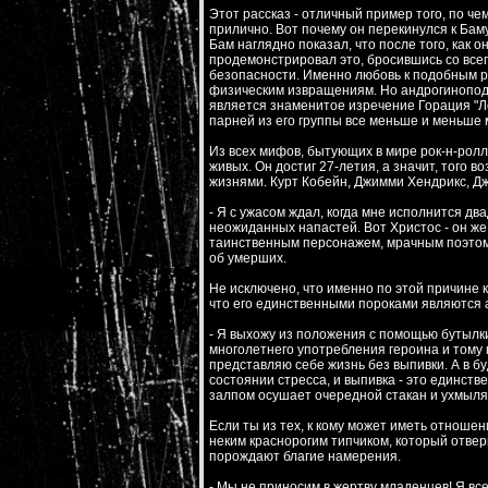
Этот рассказ - отличный пример того, по чем
прилично. Вот почему он перекинулся к Баму
Бам наглядно показал, что после того, как 
продемонстрировал это, бросившись со все
безопасности. Именно любовь к подобным р
физическим извращениям. Но андрогинопод
является знаменитое изречение Горация "Ло
парней из его группы все меньше и меньше 
Из всех мифов, бытующих в мире рок-н-ролла
живых. Он достиг 27-летия, а значит, того 
жизнями. Курт Кобейн, Джимми Хендрикс, Д
- Я с ужасом ждал, когда мне исполнится д
неожиданных напастей. Вот Христос - он же
таинственным персонажем, мрачным поэтом. 
об умерших.
Не исключено, что именно по этой причине 
что его единственными пороками являются а
- Я выхожу из положения с помощью бутылк
многолетнего употребления героина и тому 
представляю себе жизнь без выпивки. А в б
состоянии стресса, и выпивка - это единстве
залпом осушает очередной стакан и ухмыля
Если ты из тех, к кому может иметь отношен
неким краснорогим типчиком, который отверг
порождают благие намерения.
- Мы не приносим в жертву младенцев! Я вс