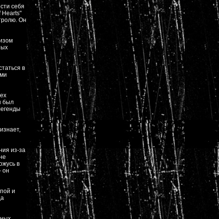
ести себя
 Hearts"
тролю. Он
изом
ных
статься в
ыми
сех
н был
легенды
изнает,
ния из-за
не
ожусь в
- он
ппой и
да
бных