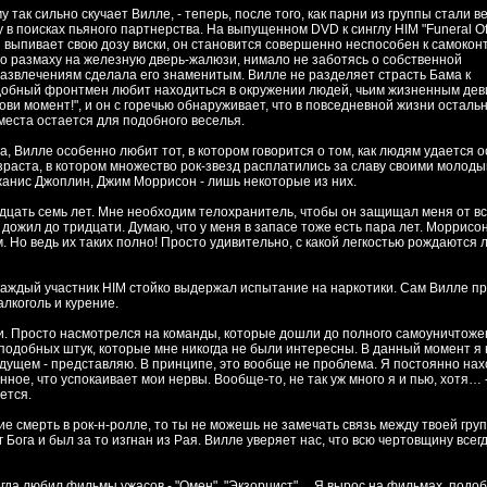
у так сильно скучает Вилле, - теперь, после того, как парни из группы стали в
 в поисках пьяного партнерства. На выпущенном DVD к синглу HIM "Funeral Of
он выпивает свою дозу виски, он становится совершенно неспособен к самокон
го размаху на железную дверь-жалюзи, нимало не заботясь о собственной
азвлечениям сделала его знаменитым. Вилле не разделяет страсть Бама к
обный фронтмен любит находиться в окружении людей, чьим жизненным дев
ви момент!", и он с горечью обнаруживает, что в повседневной жизни осталь
места остается для подобного веселья.
, Вилле особенно любит тот, в котором говорится о том, как людям удается о
возраста, в котором множество рок-звезд расплатились за славу своими молод
жанис Джоплин, Джим Моррисон - лишь некоторые из них.
вадцать семь лет. Мне необходим телохранитель, чтобы он защищал меня от в
 дожил до тридцати. Думаю, что у меня в запасе тоже есть пара лет. Моррисо
Но ведь их таких полно! Просто удивительно, с какой легкостью рождаются 
каждый участник HIM стойко выдержал испытание на наркотики. Сам Вилле пр
лкоголь и курение.
и. Просто насмотрелся на команды, которые дошли до полного самоуничтоже
подобных штук, которые мне никогда не были интересны. В данный момент я 
удущем - представляю. В принципе, это вообще не проблема. Я постоянно нах
нное, что успокаивает мои нервы. Вообще-то, не так уж много я и пью, хотя… 
ется.
ие смерть в рок-н-ролле, то ты не можешь не замечать связь между твоей гру
 Бога и был за то изгнан из Рая. Вилле уверяет нас, что всю чертовщину всег
егда любил фильмы ужасов - "Омен", "Экзорцист"… Я вырос на фильмах, подо