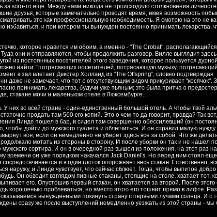
ь за кого-то еще. Между нами никогда не происходило столкновения личносте
лучшие друзья, которые замечательно проводят время, имея возможность побы
ссматривать это как профессиональную необходимость. Я смотрю на это не ка
ожно избавиться, и при котором ты вынужден постоянно принимать лекарства, 
ечко, которое нравится им обоим, а именно - "The Crobat", располагающийся
. Туда они и отправляются, чтобы продолжить разговор. Вилле выглядит здесь
угой из постоянных посетителей этого заведения, которое пользуется дурно
ь можно найти: "потрясающих посетителей, потрясающую музыку, потрясающи
момент в зал влетает Декстер Холланд из "The Offspring", словно подтверждая
н даже не замечает, что тот с отсутствующим видом прикуривает "косячок". 
 опасно принимать лекарства, будучи уже пьяным; это была притча о предосте
инде, стакане мочи и маленьком отеле в Люксембурге…
а. У них во всей стране - один-единственный большой отель. А чтобы твой ал
таточно продать там 500 его копий. Это о чем-то да говорит, правда? Так вот
ления Линде пошел в бар, и сидел там совершенно обессилевший (он постоя
то, чтобы дойти до мужского туалета и облегчиться. И он справил малую нужду
ышвырнут вон, если он немедленно не уберет здесь все за собой. Что же делать
продолжало мотать из стороны в сторону. И после уборки он так и не нашел п
о мужского сортира. И он в очередной раз вышел из положения, на этот раз н
му времени он уже порядком накачался Jack Daniel's. Но перед ним стоял ещ
де сосредотачивается и в один глоток опорожняет весь стакан. Естественно, вс
 наружу, и Линде чувствует, что сейчас сблюет. Тогда, чтобы выпитое добро
будь. Он обводит взглядом пивные стаканы, стоящие на столе, хватает тот, 
ыпивает его. Опустошив первый стакан, он хватается за второй. После этого
удь хорошенько проблеваться, но вместо этого его тошнит прямо в лифте. Ра
оказываемся вынужденными покинуть страну с первыми лучами солнца. И с т
уждены сразу же после выступлений немедленно уезжать из этой страны - мы