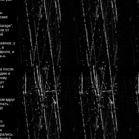
мы
нские
arage",
ли от
ой
важнее, у
 в
вропе, и
к-н-
 а после
ндию и
шему
дет
 в
ом вдруг
купать…
 И
по
 не
Он
рались.
ясов я