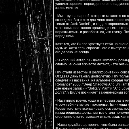
удовлетворения, порожденного не надменным
жизнь мечтал.
- Мы - группа парней, которые катаются по 
свое дело. Вот в чем для меня настоящее сч
тепло от Jack Daniel's, и тогда я хорошеньк
что с нами постоянно происходит столько р
поразмыслить и разобраться, что к чему. По
перед ними…
Кажется, что Вилле чувствует себя на сцене 
музыке. Хотя если спросить его о выступлен
его далеко не всегда.
- Я хороший актер. Я - Джек Николсон рок-н
словно бабочки в животе летают, - это очен
HIM стали известны в Великобритании совсем 
Отдавая дань такому долголетию, HIM только 
следует из названия, на альбоме собран мат
Romance" 2000, "Deep Shadows And Brilliant 
две новые записи - "Solitary Man" и "And Lo
долга", у Вилле возникает закономерный воп
- Наступило время, когда я в первый раз в ж
утром тебя не мучает похмелье. Ты никогда н
Кроме того, мне всегда нравилось умонастро
назад родилась дочка, мы все стали понемно
огорченно-отсутствующим видом, выдыхая п
- Наша дружба еще крепче, чем была раньш
Я тоже начал осознавать, что становлюсь с