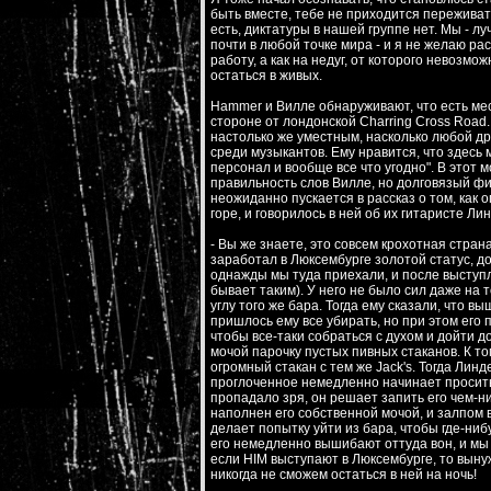
быть вместе, тебе не приходится переживат
есть, диктатуры в нашей группе нет. Мы - 
почти в любой точке мира - и я не желаю ра
работу, а как на недуг, от которого невозм
остаться в живых.
Hammer и Вилле обнаруживают, что есть мест
стороне от лондонской Charring Cross Road
настолько же уместным, насколько любой др
среди музыкантов. Ему нравится, что здес
персонал и вообще все что угодно". В этот 
правильность слов Вилле, но долговязый фин
неожиданно пускается в рассказ о том, как
горе, и говорилось в ней об их гитаристе Л
- Вы же знаете, это совсем крохотная стран
заработал в Люксембурге золотой статус, дос
однажды мы туда приехали, и после выступ
бывает таким). У него не было сил даже на 
углу того же бара. Тогда ему сказали, что в
пришлось ему все убирать, но при этом его 
чтобы все-таки собраться с духом и дойти д
мочой парочку пустых пивных стаканов. К то
огромный стакан с тем же Jack's. Тогда Лин
проглоченное немедленно начинает проситься
пропадало зря, он решает запить его чем-ни
наполнен его собственной мочой, и залпом в
делает попытку уйти из бара, чтобы где-ниб
его немедленно вышибают оттуда вон, и мы 
если HIM выступают в Люксембурге, то вын
никогда не сможем остаться в ней на ночь!