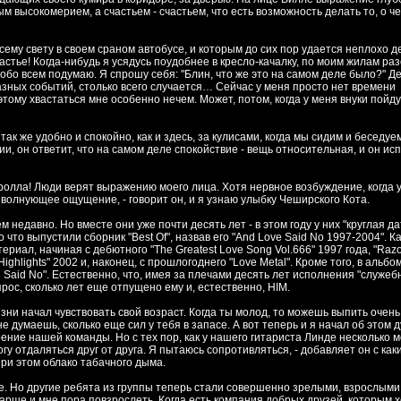
 высокомерием, а счастьем - счастьем, что есть возможность делать то, о ч
всему свету в своем сраном автобусе, и которым до сих пор удается неплохо д
астье! Когда-нибудь я усядусь поудобнее в кресло-качалку, по моим жилам ра
о обо всем подумаю. Я спрошу себя: "Блин, что же это на самом деле было?" Де
азных событий, столько всего случается… Сейчас у меня просто нет времени
этому хвастаться мне особенно нечем. Может, потом, когда у меня внуки пойду
так же удобно и спокойно, как и здесь, за кулисами, когда мы сидим и беседуем
ии, он ответит, что на самом деле спокойствие - вещь относительная, и он и
-ролла! Люди верят выражению моего лица. Хотя нервное возбуждение, когда 
ь волнующее ощущение, - говорит он, и я узнаю улыбку Чеширского Кота.
недавно. Но вместе они уже почти десять лет - в этом году у них "круглая да
что выпустили сборник "Best Of", назвав его "And Love Said No 1997-2004". Ка
ериал, начиная с дебютного "The Greatest Love Song Vol.666" 1997 года, "Raz
Highlights" 2002 и, наконец, с прошлогоднего "Love Metal". Кроме того, в альб
ve Said No". Естественно, что, имея за плечами десять лет исполнения "служеб
рос, сколько лет еще отпущено ему и, естественно, HIM.
изни начал чувствовать свой возраст. Когда ты молод, то можешь выпить очень
е думаешь, сколько еще сил у тебя в запасе. А вот теперь и я начал об этом д
ение нашей команды. Но с тех пор, как у нашего гитариста Линде несколько 
гу отдаляться друг от друга. Я пытаюсь сопротивляться, - добавляет он с как
ри этом облако табачного дыма.
е. Но другие ребята из группы теперь стали совершенно зрелыми, взрослыми
тарше и мне пора повзрослеть. Когда есть компания добрых друзей, которым 