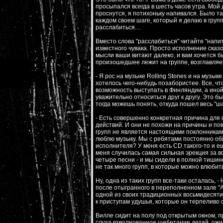
просыпался всегда в шесть часов утра. Мой 
проснутся, я потихоньку напивался. Было т
каждом своем шаге, который я делаю в групп
расслабиться…
Вместо слова "расслабиться" читайте "напит
известного чувака. Просто исполнение сказо
мысли ваши витают далеко, и вам хочется бы
произошедшее лежит на группе, возглавляе
- Я рос на музыке Rolling Stones и на музык
хотелось чего-нибудь позабористее. Все, чт
возможность выступать в Финляндии, а иной 
уважительно относиться друг к другу. Это б
тогда можешь понять, откуда пошел весь "ша
- Есть совершенно конкретная причина дл
действий. И они не похожи на причины и пов
групп не является настоящими поклонниками
люблю музыку. Мы с ребятами постоянно обме
исполнителя? У меня есть CD такого-то и ещ
меня случилась самая сильная эрекция за вс
четыре песни - и мы сидели в полной тишине
не так много групп, в которые можно влюбит
Ну, одна из таких групп все-таки осталась, 
после отыгранного в переполненном зале "А
одной из своих традиционных восьмидесяти с
к приступам удушья, которые он терпеливо с
Вилле сидит на полу под открытым окном, п
слуха взволнованное щебетание детей, ожи