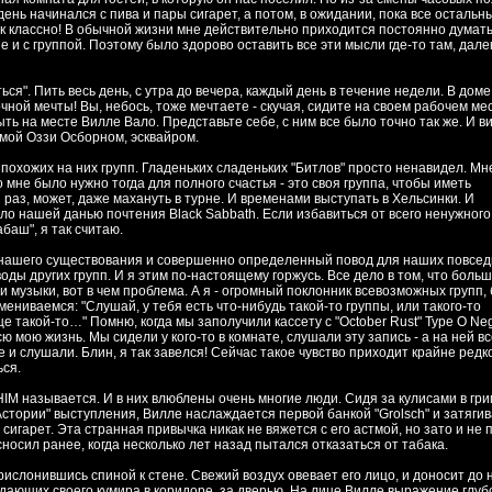
день начинался с пива и пары сигарет, а потом, в ожидании, пока все остальн
ак классно! В обычной жизни мне действительно приходится постоянно думать
е и с группой. Поэтому было здорово оставить все эти мысли где-то там, далек
ься". Пить весь день, с утра до вечера, каждый день в течение недели. В доме
чной мечты! Вы, небось, тоже мечтаете - скучая, сидите на своем рабочем мес
ть на месте Вилле Вало. Представьте себе, с ним все было точно так же. И ви
мой Оззи Осборном, эсквайром.
е похожих на них групп. Гладеньких сладеньких "Битлов" просто ненавидел. Мн
о мне было нужно тогда для полного счастья - это своя группа, чтобы иметь
раз, может, даже махануть в турне. И временами выступать в Хельсинки. И
ыло нашей данью почтения Black Sabbath. Если избавиться от всего ненужного
баш", я так считаю.
я нашего существования и совершенно определенный повод для наших повсе
оды других групп. И я этим по-настоящему горжусь. Все дело в том, что боль
 музыки, вот в чем проблема. А я - огромный поклонник всевозможных групп,
ниваемся: "Слушай, у тебя есть что-нибудь такой-то группы, или такого-то
е такой-то…" Помню, когда мы заполучили кассету с "October Rust" Type O Nega
ю мою жизнь. Мы сидели у кого-то в комнате, слушали эту запись - а на ней вс
 и слушали. Блин, я так завелся! Сейчас такое чувство приходит крайне редк
ься.
- HIM называется. И в них влюблены очень многие люди. Сидя за кулисами в гри
стории" выступления, Вилле наслаждается первой банкой "Grolsch" и затяги
игарет. Эта странная привычка никак не вяжется с его астмой, но зато и не 
носил ранее, когда несколько лет назад пытался отказаться от табака.
рислонившись спиной к стене. Свежий воздух овевает его лицо, и доносит до
дающих своего кумира в коридоре, за дверью. На лице Вилле выражение глуб