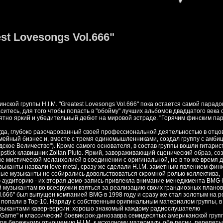
st Lovesongs Vol.666"
кой группы H.I.M. "Greatest Lovesongs Vol.666" пока остается самой парад
ситесь, для того чтобы попасть в "обойму" лучших альбомов двадцатого века
ятно яркий и убедительный дебют на мировой эстраде. "Горячим финским пар
когда, глубоко разочарованный своей профессиональной деятельностью в отцо
 семейный бизнес и, вместе с тремя единомышленниками, создал группу с амб
о Адское Величество"). Кроме самого основателя, в состав группы вошли гитарист
ipstick клавишник Zoltan Pluto. Яркий, завораживающий сценический образ, с
е мистической меланхолией в соединении с оригинальной, но в то же время 
зыканты назвали love metal, сразу же сделали H.I.M. заметным явлением фин
ые музыканты не собирались довольствоваться скромной ролью коллектива,
ю аудиторию - их вторая демо-запись привлекла внимание менеджмента BMG-F
ий музыкантам во всеоружии взяться за реализацию своих грандиозных планов
l.666" был выпущен компанией BMG в 1998 году и сразу же стал золотым на 
 попали в Top-10. Наряду с собственным оригинальным материалом группы, в 
узыкантами кавер-версии: хорошо знакомый каждому радиослушателю
 Game" и классический боевик рок-динозавра семидесятых американской груп
годаря бережному отношению H.I.M. к исходному материалу, обе песни, перепет