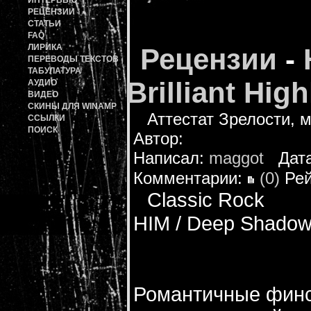
ИНТЕРВЬЮ
РЕЦЕНЗИИ
СТАТЬИ
FAQ
ЛИРИКА
Рецензии
-
ПЕРЕВОДЫ ТЕКСТОВ
ТАБУЛАТУРА
Brilliant High
АУДИО
ВИДЕО
СКИНЫ ДЛЯ WINAMP
Аттестат Зрелости, 
ССЫЛКИ
ПОИСК
Автор:
Написал:
maggot
Дата:
Комментарии:
(0)
Рей
Classic Rock
HIM / Deep Shadows 
Романтичные финс