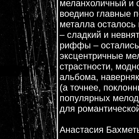
меланхоличный и 
воедино главные 
металла осталось 
– сладкий и невня
риффы – остались 
эксцентричные мел
страстности, модн
альбома, наверняк
(а точнее, поклонн
популярных мелод
для романтической
Анастасия Бахмет