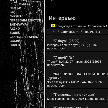
ИНТЕРВЬЮ
РЕЦЕНЗИИ
СТАТЬИ
FAQ
ЛИРИКА
Интервью
ПЕРЕВОДЫ ТЕКСТОВ
ТАБУЛАТУРА
Следующая страница
Страница 1/ 4 -
АУДИО
Заголовок
Просмотры
ВИДЕО
СКИНЫ ДЛЯ WINAMP
"7 days" (08/00)
ССЫЛКИ
Интервью для "7 days" (08/00) (13343
ПОИСК
просмотров)
"7 дней" №4
"7 дней" №4, 21-27 января 2002 (12903
просмотров)
"КАК ВИЛЛЕ ВАЛО ОСТАНОВИЛ
ДРАКУ"
"Все звёзды" #124(05'2004)2004 (13526
просмотров)
"Испанская инквизиция"
Metal Hammer январь 2005 (12582 просмот
"Любовник Сатаны"