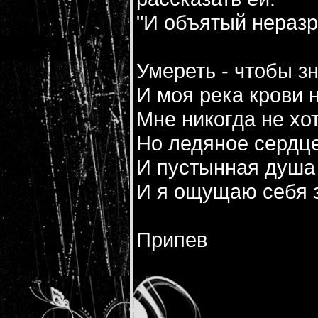
"И объятый нераз
Умереть - чтобы зн
И моя река крови 
Мне никогда не хот
Но ледяное сердце
И пустынная душа 
И я ощущаю себя 
Припев