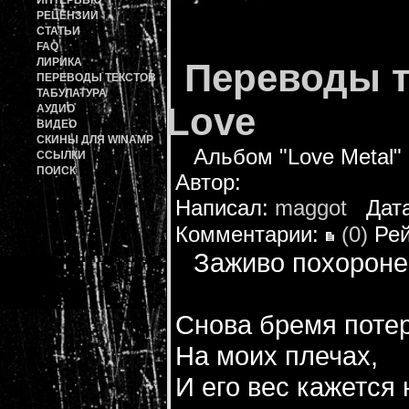
ИНТЕРВЬЮ
РЕЦЕНЗИИ
СТАТЬИ
FAQ
ЛИРИКА
Переводы т
ПЕРЕВОДЫ ТЕКСТОВ
ТАБУЛАТУРА
Love
АУДИО
ВИДЕО
СКИНЫ ДЛЯ WINAMP
Альбом "Love Metal"
ССЫЛКИ
ПОИСК
Автор:
Написал:
maggot
Дата:
Комментарии:
(0)
Рей
Заживо похорон
Снова бремя потер
На моих плечах,
И его вес кажется