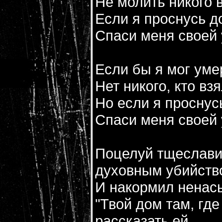
Не молить никого 
Если я проснусь до
Спаси меня своей 
Если бы я мог умер
Нет никого, кто вз
Но если я проснус
Спаси меня своей 
Поцелуй тщеслави
духовным убийств
И накормил ненас
"Твой дом там, где
рассказать ей.