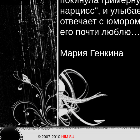
нарцисс", и улыба
отвечает с юмором
его почти люблю…
Мария Генкина
© 2007-2010
HIM.SU