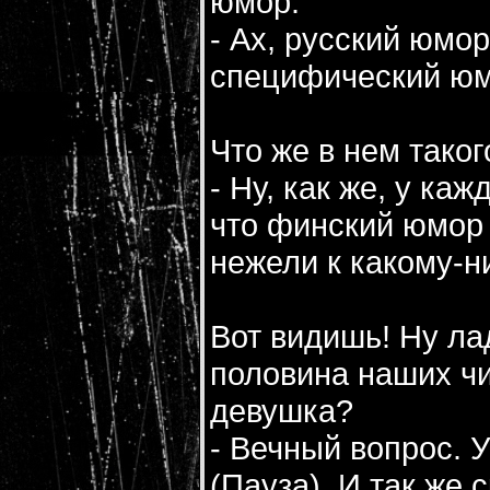
юмор.
- Ах, русский юмор
специфический юм
Что же в нем тако
- Ну, как же, у ка
что финский юмор 
нежели к какому-н
Вот видишь! Ну ла
половина наших чи
девушка?
- Вечный вопрос. 
(Пауза). И так же