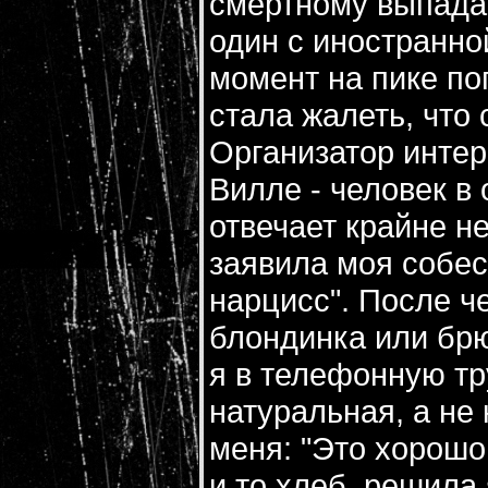
смертному выпада
один с иностранно
момент на пике по
стала жалеть, что 
Организатор интер
Вилле - человек в
отвечает крайне н
заявила моя собе
нарцисс". После ч
блондинка или брю
я в телефонную тр
натуральная, а не
меня: "Это хорошо
и то хлеб, решила 