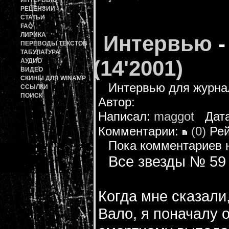
ИНТЕРВЬЮ
РЕЦЕНЗИИ
СТАТЬИ
FAQ
ЛИРИКА
Интервью
ПЕРЕВОДЫ ТЕКСТОВ
ТАБУЛАТУРА
(14'2001)
АУДИО
ВИДЕО
СКИНЫ ДЛЯ WINAMP
Интервью для журнал
ССЫЛКИ
ПОИСК
Автор:
Написал:
maggot
Дата:
Комментарии:
(0)
Рей
Пока комментариев 
Все звезды № 59 
Когда мне сказали
Вало, я поначалу 