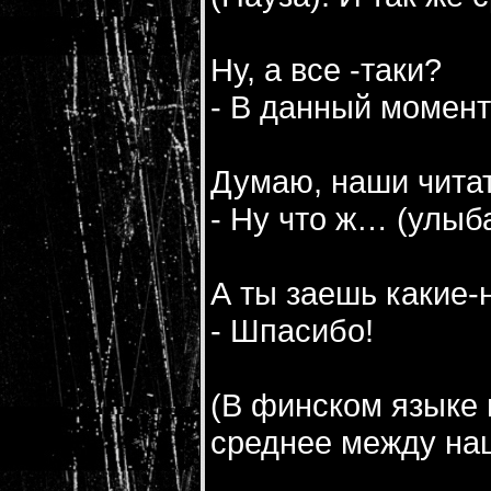
Ну, а все -таки?
- В данный момент
Думаю, наши чита
- Ну что ж… (улыб
А ты заешь какие-
- Шпасибо!
(В финском языке н
среднее между наш