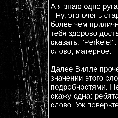
А я знаю одно руга
- Ну, это очень ст
более чем прилично
тебя здорово дост
сказать: "Perkele!".
слово, матерное.
Далее Вилле проч
значении этого сл
подробностями. Не
скажу одна: ребята,
слово. Уж поверьт