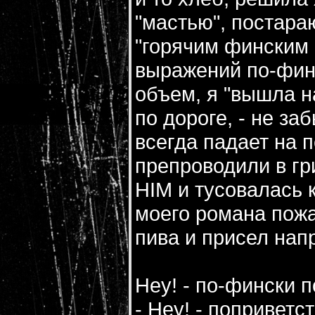
"мастью", постара
"горячим финским 
выражений по-фин
объем, я "вышла н
по дороге, - не за
всегда падает на 
препроводили в гр
HIM и тусовалась 
моего романа пож
пива и присел нап
Hey! - по-фински 
- Hey! - поприветс