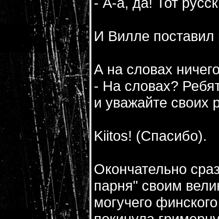
- А-а, да! Тот рус
И Вилле поставил
А на словах ничег
- На словах? Ребя
и уважайте своих 
Kiitos! (Спасибо).
Окончательно сраз
парня" своим вели
могучего финского
покинула гримерн