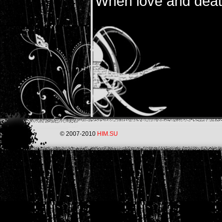
When love and dea
© 2007-2010
HIM.SU