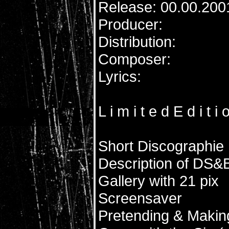
Release: 00.00.200
Producer:
Distribution:
Composer:
Lyrics:
L i m i t e d E d i t i 
Short Discographie
Description of DS&
Gallery with 21 pix
Screensaver
Pretending & Making 