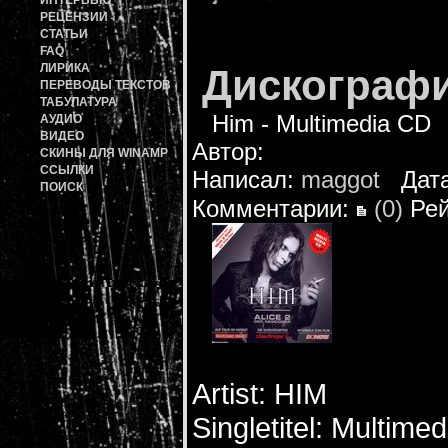
ИНТЕРВЬЮ
РЕЦЕНЗИИ
СТАТЬИ
FAQ
ЛИРИКА
Дискограф
ПЕРЕВОДЫ ТЕКСТОВ
ТАБУЛАТУРА
Him - Multimedia CD
АУДИО
ВИДЕО
Автор:
СКИНЫ ДЛЯ WINAMP
ССЫЛКИ
Написал:
maggot
Дата:
ПОИСК
Комментарии:
(0)
Рей
Artist: HIM
Singletitel: Multime