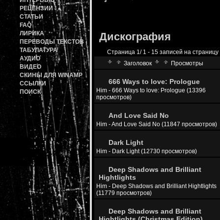
ИНТЕРВЬЮ
РЕЦЕНЗИИ
СТАТЬИ
FAQ
ЛИРИКА
Дискография
ПЕРЕВОДЫ ТЕКСТОВ
ТАБУЛАТУРА
Страница 1/ 1 - 15 записей на страницу 
АУДИО
Заголовок
Просмотры
ВИДЕО
СКИНЫ ДЛЯ WINAMP
666 Ways to love: Prologue
ССЫЛКИ
Him - 666 Ways to love: Prologue (13396
ПОИСК
просмотров)
And Love Said No
Him - And Love Said No (11847 просмотров)
Dark Light
Him - Dark Light (12730 просмотров)
Deep Shadows and Brilliant
Hightlights
Him - Deep Shadows and Brilliant Hightlights
(11779 просмотров)
Deep Shadows and Brilliant
Hightlights (Christmas Edition)