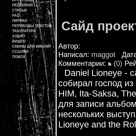
ИНТЕРВЬЮ
РЕЦЕНЗИИ
СТАТЬИ
FAQ
ЛИРИКА
Сайд прое
ПЕРЕВОДЫ ТЕКСТОВ
ТАБУЛАТУРА
АУДИО
ВИДЕО
Автор:
СКИНЫ ДЛЯ WINAMP
ССЫЛКИ
Написал:
maggot
Дата:
ПОИСК
Комментарии:
(0)
Рей
Daniel Lioneye - 
собирал господ из
HIM, Ita-Saksa, Th
для записи альбома
нескольких выступ
Lioneye and the Rol